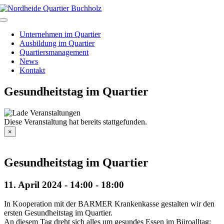
Skip
to
Toggle
content
Navigation
Unternehmen im Quartier
Ausbildung im Quartier
Quartiersmanagement
News
Kontakt
Gesundheitstag im Quartier
Diese Veranstaltung hat bereits stattgefunden.
×
Gesundheitstag im Quartier
11. April 2024 - 14:00
-
18:00
In Kooperation mit der BARMER Krankenkasse gestalten wir den
ersten Gesundheitstag im Quartier.
An diesem Tag dreht sich alles um gesundes Essen im Büroalltag: