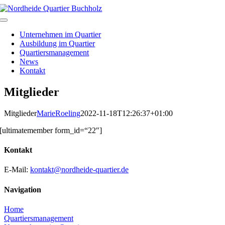
Skip
to
Toggle
content
Navigation
Unternehmen im Quartier
Ausbildung im Quartier
Quartiersmanagement
News
Kontakt
Mitglieder
Mitglieder
MarieRoeling
2022-11-18T12:26:37+01:00
[ultimatemember form_id=“22″]
Kontakt
E-Mail:
kontakt@nordheide-quartier.de
Navigation
Home
Quartiersmanagement